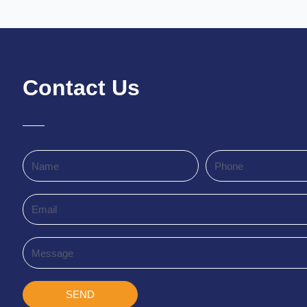
Contact Us
Name
Phone
Email
Message
SEND