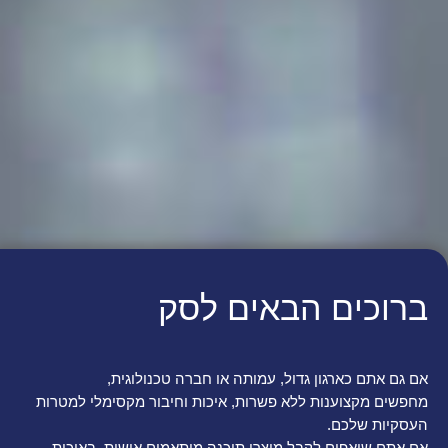
ב
ר
ו
כ
י
ם
ה
ב
א
י
ם
ל
ס
ק
י
י
ב
ר
אם גם אתם כארגון גדול, עמותה או חברה טכנולוגית,
מחפשים מקצוענות ללא פשרות, איכות וחיבור מקסימלי למטרות
העסקיות שלכם.
אם אתם שואפים לקבל מוצרי תוכנה מותאמים אישית, באיכות